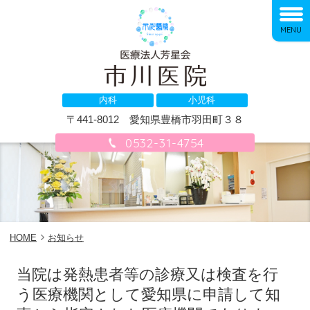
MENU
内科
小児科
〒441-8012
愛知県豊橋市羽田町３８
0532-31-4754
HOME
お知らせ
当院は発熱患者等の診療又は検査を行
う医療機関として愛知県に申請して知